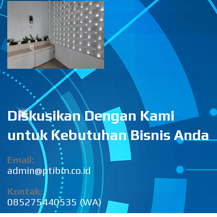
Diskusikan Dengan Kami
untuk Kebutuhan Bisnis Anda
Email:
admin@ptibm.co.id
Kontak:
085275440535 (WA)