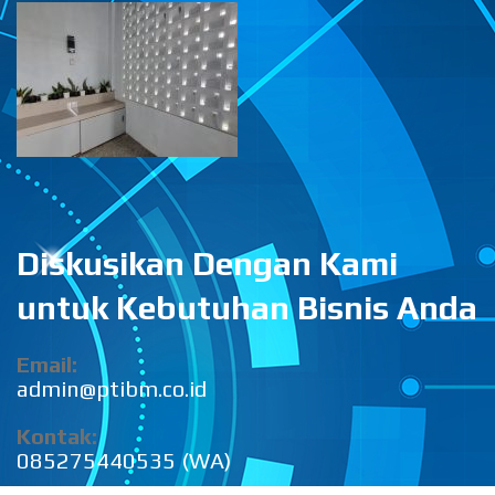
Diskusikan Dengan Kami
untuk Kebutuhan Bisnis Anda
Email:
admin@ptibm.co.id
Kontak:
085275440535 (WA)