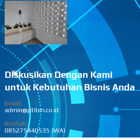
Diskusikan Dengan Kami
untuk Kebutuhan Bisnis Anda
Email:
admin@ptibm.co.id
Kontak:
085275440535 (WA)