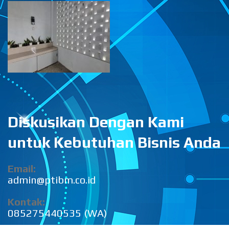
Diskusikan Dengan Kami
untuk Kebutuhan Bisnis Anda
Email:
admin@ptibm.co.id
Kontak:
085275440535 (WA)