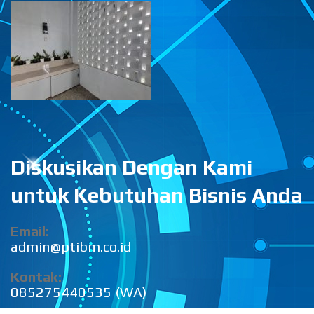
Diskusikan Dengan Kami
untuk Kebutuhan Bisnis Anda
Email:
admin@ptibm.co.id
Kontak:
085275440535 (WA)