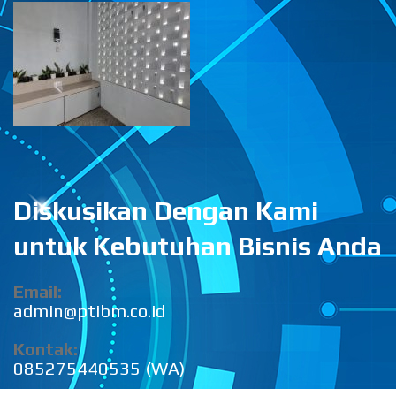
Diskusikan Dengan Kami
untuk Kebutuhan Bisnis Anda
Email:
admin@ptibm.co.id
Kontak:
085275440535 (WA)