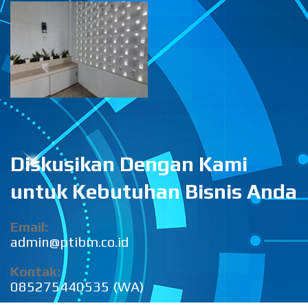
Diskusikan Dengan Kami
untuk Kebutuhan Bisnis Anda
Email:
admin@ptibm.co.id
Kontak:
085275440535 (WA)