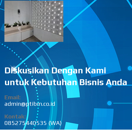
Diskusikan Dengan Kami
untuk Kebutuhan Bisnis Anda
Email:
admin@ptibm.co.id
Kontak:
085275440535 (WA)